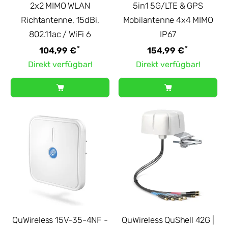
2x2 MIMO WLAN
5in1 5G/LTE & GPS
Richtantenne, 15dBi,
Mobilantenne 4x4 MIMO
802.11ac / WiFi 6
IP67
*
*
104,99 €
154,99 €
Direkt verfügbar!
Direkt verfügbar!
QuWireless 15V-35-4NF -
QuWireless QuShell 42G |