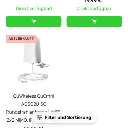
19,99 €
Direkt verfügbar!
Direkt verfügbar!
AUSVERKAUFT
QuWireless QuOmni
AO5G2U 5G
Rundstrahlantenne | 4dBi,
Filter und Sortierung
2x2 MIMO, IP67, 5m / SMA
*