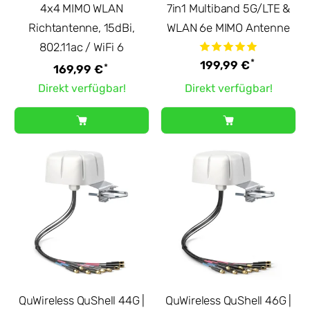
4x4 MIMO WLAN
7in1 Multiband 5G/LTE &
Richtantenne, 15dBi,
WLAN 6e MIMO Antenne
802.11ac / WiFi 6
*
199,99 €
*
169,99 €
Direkt verfügbar!
Direkt verfügbar!
QuWireless QuShell 44G |
QuWireless QuShell 46G |