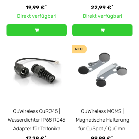
*
*
19,99 €
22,99 €
Direkt verfügbar!
Direkt verfügbar!
NEU
QuWireless QuRJ45 |
QuWireless MQMS |
Wasserdichter IP68 RJ45
Magnetische Halterung
Adapter für Teltonika
für QuSpot / QuOmni
*
*
17,29 €
99,99 €