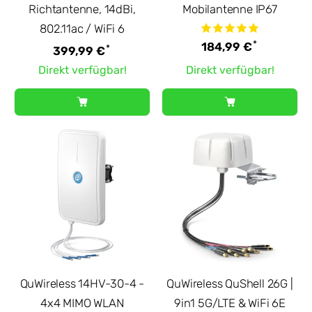
Richtantenne, 14dBi,
Mobilantenne IP67
802.11ac / WiFi 6
*
184,99 €
*
399,99 €
Direkt verfügbar!
Direkt verfügbar!
QuWireless 14HV-30-4 -
QuWireless QuShell 26G |
4x4 MIMO WLAN
9in1 5G/LTE & WiFi 6E