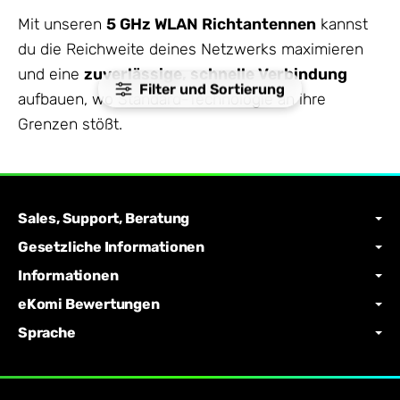
Mit unseren
5 GHz WLAN Richtantennen
kannst
du die Reichweite deines Netzwerks maximieren
und eine
zuverlässige, schnelle Verbindung
Filter und Sortierung
aufbauen, wo Standard-Technologie an ihre
Grenzen stößt.
Sales, Support, Beratung
Gesetzliche Informationen
Informationen
eKomi Bewertungen
Sprache