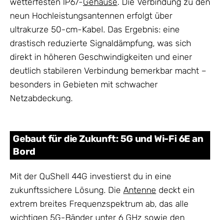
wetterfesten IP67-
Gehäuse
. Die Verbindung zu den
neun Hochleistungsantennen erfolgt über
ultrakurze 50-cm-Kabel. Das Ergebnis: eine
drastisch reduzierte Signaldämpfung, was sich
direkt in höheren Geschwindigkeiten und einer
deutlich stabileren Verbindung bemerkbar macht –
besonders in Gebieten mit schwacher
Netzabdeckung.
Gebaut für die Zukunft: 5G und Wi-Fi 6E an
Bord
Mit der QuShell 44G investierst du in eine
zukunftssichere Lösung. Die
Antenne
deckt ein
extrem breites Frequenzspektrum ab, das alle
wichtigen 5G-Bänder unter 6 GHz sowie den