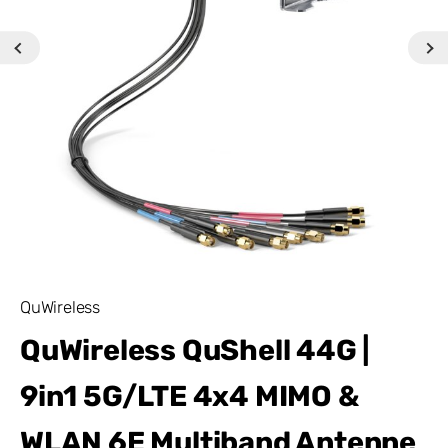
QuWireless
QuWireless QuShell 44G |
9in1 5G/LTE 4x4 MIMO &
WLAN 6E Multiband Antenne