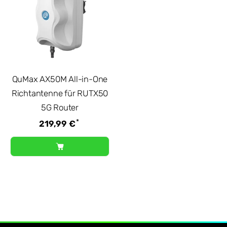
QuMax AX50M All-in-One
Richtantenne für RUTX50
5G Router
*
219,99 €