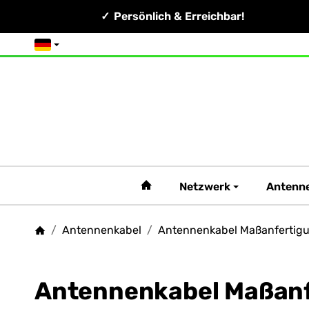
Persönlich & Erreichbar!
Deutsch
#custom.linkHome#
Netzwerk
Antenn
/
Antennenkabel
/
Antennenkabel Maßanfertig
Startseite
Antennenkabel Maßan