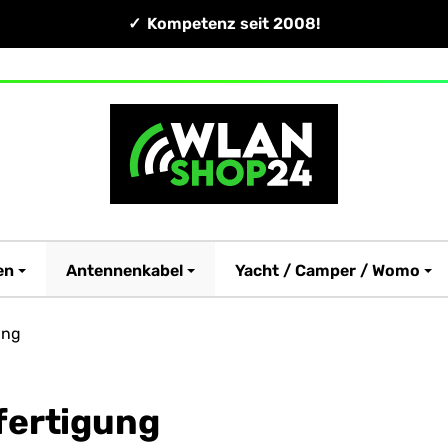
Kompetenz seit 2008!
en
Antennenkabel
Yacht / Camper / Womo
ung
fertigung