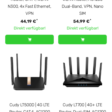
N300, 4x Fast Ethernet,
Dual-Band, VPN, Nano
VPN
SIM
*
*
44,19 €
54,99 €
Direkt verfügbar!
Direkt verfügbar!
Cudy LT500D | 4G LTE
Cudy LT700 | 4G+ LTE
Router, CAT.4, AC1200
Router, Dual-SIM, AC1200