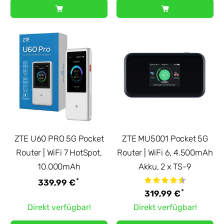
ZTE U60 PRO 5G Pocket
ZTE MU5001 Pocket 5G
Router | WiFi 7 HotSpot,
Router | WiFi 6, 4.500mAh
10.000mAh
Akku, 2 x TS-9
*
339,99 €
*
319,99 €
Direkt verfügbar!
Direkt verfügbar!