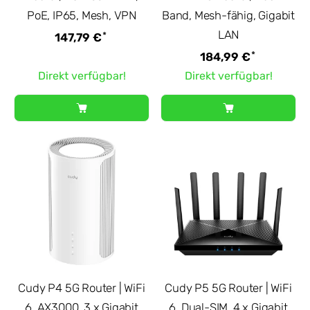
PoE, IP65, Mesh, VPN
Band, Mesh-fähig, Gigabit
LAN
*
147,79 €
*
184,99 €
Direkt verfügbar!
Direkt verfügbar!
Cudy P4 5G Router | WiFi
Cudy P5 5G Router | WiFi
6, AX3000, 3 x Gigabit
6, Dual-SIM, 4 x Gigabit