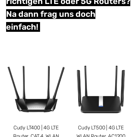
richtigen LTE oder 5G Routers?
Na dann frag uns doch
einfach!
Cudy LT400 | 4G LTE
Cudy LT500 | 4G LTE
Router, CAT.4, WLAN
WLAN Router, AC1200