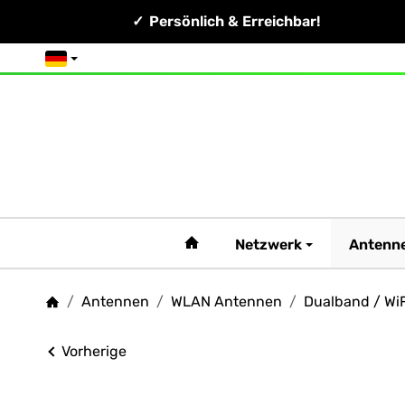
Persönlich & Erreichbar!
Deutsch
#custom.linkHome#
Netzwerk
Antenn
/
Antennen
/
WLAN Antennen
/
Dualband / WiF
Startseite
Vorherige