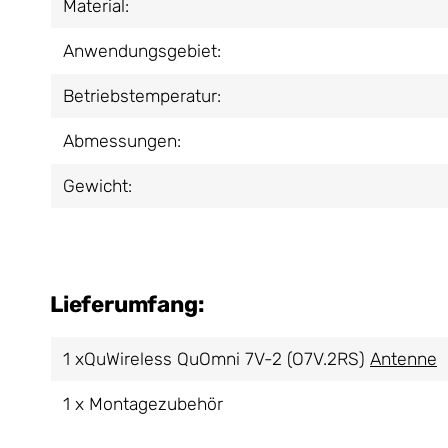
Material:
Anwendungsgebiet:
Betriebstemperatur:
Abmessungen:
Gewicht:
Lieferumfang:
1 xQuWireless QuOmni 7V-2 (O7V.2RS)
Antenne
1 x Montagezubehör