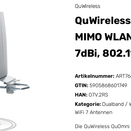
QuWireless
QuWireless
MIMO WLAN
7dBi, 802.1
Artikelnummer:
ART76
GTIN:
5905868601749
HAN:
O7V.2RS
Kategorie:
Dualband / W
WiFi 7 Antennen
Die QuWireless QuOmni 