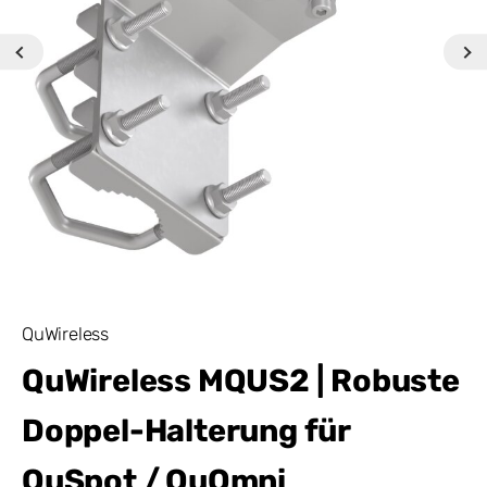
QuWireless
QuWireless MQUS2 | Robuste
Doppel-Halterung für
QuSpot / QuOmni