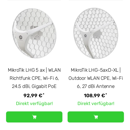
MikroTik LHG 5 ax | WLAN
MikroTik LHG-5axD-XL |
Richtfunk CPE, Wi-Fi 6,
Outdoor WLAN CPE, Wi-Fi
24.5 dBi, Gigabit PoE
6, 27 dBi Antenne
*
*
92,99 €
108,99 €
Direkt verfügbar!
Direkt verfügbar!