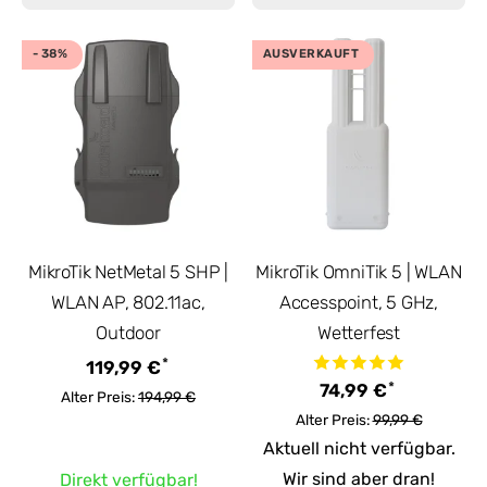
- 38%
AUSVERKAUFT
MikroTik NetMetal 5 SHP |
MikroTik OmniTik 5 | WLAN
WLAN AP, 802.11ac,
Accesspoint, 5 GHz,
Outdoor
Wetterfest
*
119,99 €
*
74,99 €
Alter Preis:
194,99 €
Alter Preis:
99,99 €
Aktuell nicht verfügbar.
Wir sind aber dran!
Direkt verfügbar!