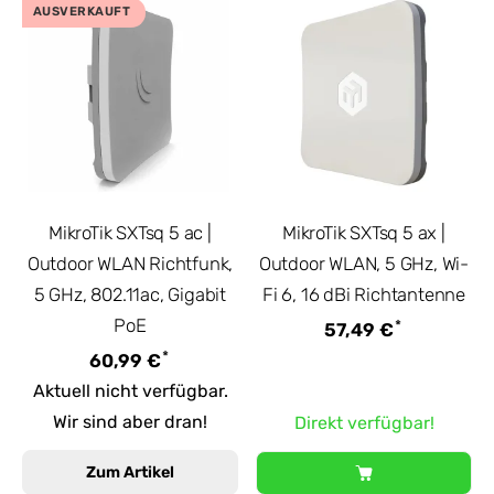
AUSVERKAUFT
MikroTik SXTsq 5 ac |
MikroTik SXTsq 5 ax |
Outdoor WLAN Richtfunk,
Outdoor WLAN, 5 GHz, Wi-
5 GHz, 802.11ac, Gigabit
Fi 6, 16 dBi Richtantenne
PoE
*
57,49 €
*
60,99 €
Aktuell nicht verfügbar.
Wir sind aber dran!
Direkt verfügbar!
Zum Artikel