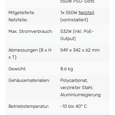
550W PSU-Slots
Mitgelieferte
1x 550W
Netzteil
Netzteile:
(vorinstalliert)
Max. Stromverbrauch:
532W (inkl. PoE-
Output)
Abmessungen (B x H
549 x 342 x 62 mm
x T):
Gewicht:
8.6 kg
Gehäusematerialien:
Polycarbonat,
verzinkter Stahl,
Aluminiumlegierung
Betriebstemperatur:
-10 bis 40° C