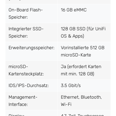
On-Board Flash-
16 GB eMMC
Speicher:
Integrierter SSD-
128 GB SSD (für UniFi
Speicher:
OS & Apps)
Erweiterungsspeicher:
Vorinstallierte 512 GB
microSD-Karte
microSD-
Ja (erfordert Karten
Kartensteckplatz:
mit min. 128 GB)
IDS/IPS-Durchsatz:
3.5 Gbit/s
Management-
Ethernet, Bluetooth,
Interface:
Wi-Fi
Display:
4,7-Zoll-Touchscreen