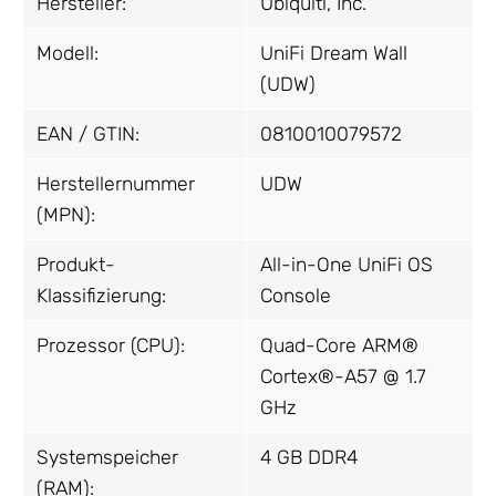
Hersteller:
Ubiquiti, Inc.
Modell:
UniFi Dream Wall
(UDW)
EAN / GTIN:
0810010079572
Herstellernummer
UDW
(MPN):
Produkt-
All-in-One UniFi OS
Klassifizierung:
Console
Prozessor (CPU):
Quad-Core ARM®
Cortex®-A57 @ 1.7
GHz
Systemspeicher
4 GB DDR4
(RAM):