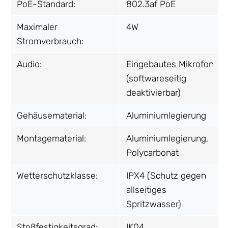
PoE-Standard:
802.3af PoE
Maximaler
4W
Stromverbrauch:
Audio:
Eingebautes Mikrofon
(softwareseitig
deaktivierbar)
Gehäusematerial:
Aluminiumlegierung
Montagematerial:
Aluminiumlegierung,
Polycarbonat
Wetterschutzklasse:
IPX4 (Schutz gegen
allseitiges
Spritzwasser)
Stoßfestigkeitsgrad:
IK04