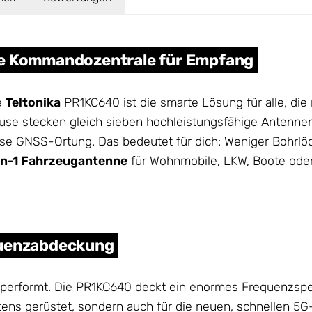
ne Kommandozentrale für Empfang
e
Teltonika
PR1KC640 ist die smarte Lösung für alle, di
use
stecken gleich sieben hochleistungsfähige Antennen
e GNSS-Ortung. Das bedeutet für dich: Weniger Bohrlöch
in-1
Fahrzeugantenne
für Wohnmobile, LKW, Boote ode
quenzabdeckung
 performt. Die PR1KC640 deckt ein enormes Frequenzspe
stens gerüstet, sondern auch für die neuen, schnellen 5