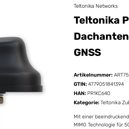
Teltonika Networks
Teltonika 
Dachantenn
GNSS
Artikelnummer:
ART75
GTIN:
4779051841394
HAN:
PR1KC640
Kategorie:
Teltonika Z
Mit einer beeindrucken
MIMO Technologie für 5