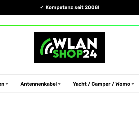
Kompetenz seit 2008!
en
Antennenkabel
Yacht / Camper / Womo