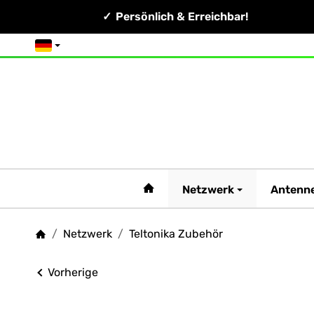
Persönlich & Erreichbar!
Deutsch
#custom.linkHome#
Netzwerk
Antenn
/
Netzwerk
/
Teltonika Zubehör
Startseite
Vorherige