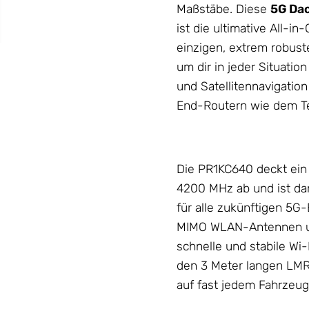
Maßstäbe. Diese
5G Da
ist die ultimative All-i
einzigen, extrem robus
um dir in jeder Situati
und Satellitennavigation
End-Routern wie dem T
Die PR1KC640 deckt ein
4200 MHz ab und ist dam
für alle zukünftigen 5G-
MIMO WLAN-
Antennen
u
schnelle und stabile W
den 3 Meter langen LMR10
auf fast jedem Fahrzeu