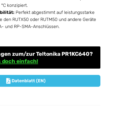
°C konzipiert.
ilität:
Perfekt abgestimmt auf leistungsstarke
wie den RUTX50 oder RUTM50 und andere Geräte
A- und RP-SMA-Anschlüssen.
agen zum/zur Teltonika PR1KC640?
 doch einfach!
Datenblatt (EN)
