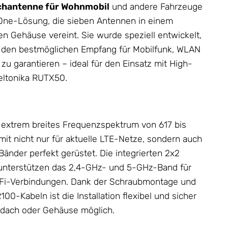
chantenne für Wohnmobil
und andere Fahrzeuge
n-One-Lösung, die sieben
Antennen
in einem
ten
Gehäuse
vereint. Sie wurde speziell entwickelt,
on den bestmöglichen Empfang für Mobilfunk, WLAN
 zu garantieren – ideal für den Einsatz mit High-
eltonika RUTX50.
 extrem breites Frequenzspektrum von 617 bis
it nicht nur für aktuelle LTE-Netze, sondern auch
Bänder perfekt gerüstet. Die integrierten 2x2
nterstützen das 2,4-GHz- und 5-GHz-Band für
i-Fi-Verbindungen. Dank der Schraubmontage und
0-Kabeln ist die Installation flexibel und sicher
gdach oder
Gehäuse
möglich.