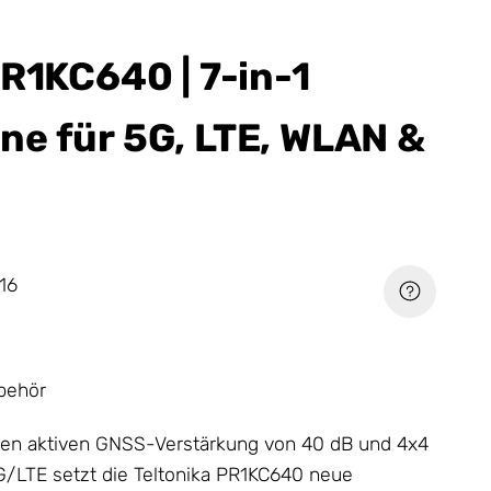
PR1KC640 | 7-in-1
e für 5G, LTE, WLAN &
16
ubehör
den aktiven GNSS-Verstärkung von 40 dB und 4x4
G/LTE setzt die Teltonika PR1KC640 neue