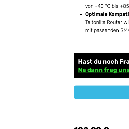
von -40 °C bis +85 
Optimale Kompatib
Teltonika Router 
mit passenden SM
Hast du noch Fr
Na dann frag uns