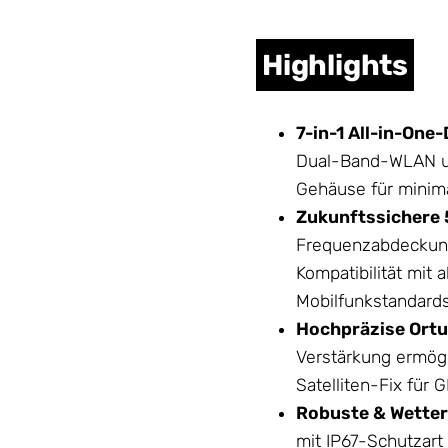
Highlights
7-in-1 All-in-One-
Dual-Band-WLAN u
Gehäuse
für minima
Zukunftssichere 
Frequenzabdeckung
Kompatibilität mit 
Mobilfunkstandards
Hochpräzise Ortu
Verstärkung ermögl
Satelliten-Fix für
Robuste & Wetter
mit IP67-Schutzart