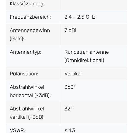
Klassifizierung:
Frequenzbereich:
2.4 - 2.5 GHz
Antennengewinn
7 dBi
(Gain):
Antennentyp:
Rundstrahlantenne
(Omnidirektional)
Polarisation:
Vertikal
Abstrahlwinkel
360°
horizontal (-3dB):
Abstrahlwinkel
32°
vertikal (-3dB):
VSWR:
≤ 1.3