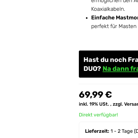
ermöglichen den A
Koaxialkabeln.
Einfache Mastmo
perfekt für Maste
Hast du noch Fr
DUO?
Na dann fr
69,99 €
inkl. 19% USt. , zzgl.
Versa
Direkt verfügbar!
Lieferzeit:
1 - 2 Tage
(