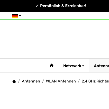
Persönlich & Erreichbar!
Deutsch
#custom.linkHome#
Netzwerk
Antenn
/
Antennen
/
WLAN Antennen
/
2.4 GHz Richt
Startseite