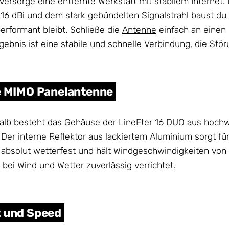
rsorge eine entfernte Werkstatt mit stabilem Internet.
16 dBi und dem stark gebündelten Signalstrahl baust du
erformant bleibt. Schließe die
Antenne
einfach an einen
Ergebnis ist eine stabile und schnelle Verbindung, die S
te MIMO Panelantenne
alb besteht das
Gehäuse
der LineEter 16 DUO aus hochw
er interne Reflektor aus lackiertem Aluminium sorgt für 
t absolut wetterfest und hält Windgeschwindigkeiten von
 bei Wind und Wetter zuverlässig verrichtet.
t und Speed