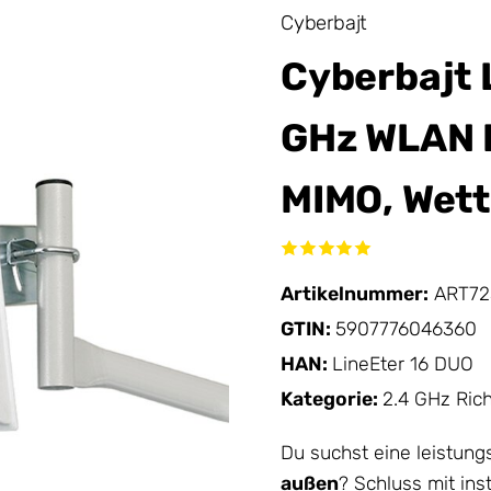
Cyberbajt
Cyberbajt 
GHz WLAN 
MIMO, Wett
Artikelnummer:
ART72
GTIN:
5907776046360
HAN:
LineEter 16 DUO
Kategorie:
2.4 GHz Ric
Du suchst eine leistung
außen
? Schluss mit in