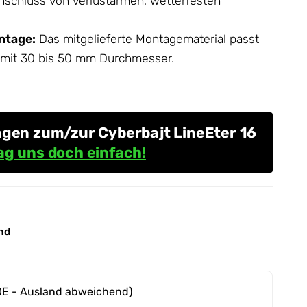
nschluss von verlustarmen, wetterfesten
ntage:
Das mitgelieferte Montagematerial passt
n mit 30 bis 50 mm Durchmesser.
agen zum/zur Cyberbajt LineEter 16
ag uns doch einfach!
nd
DE - Ausland abweichend)