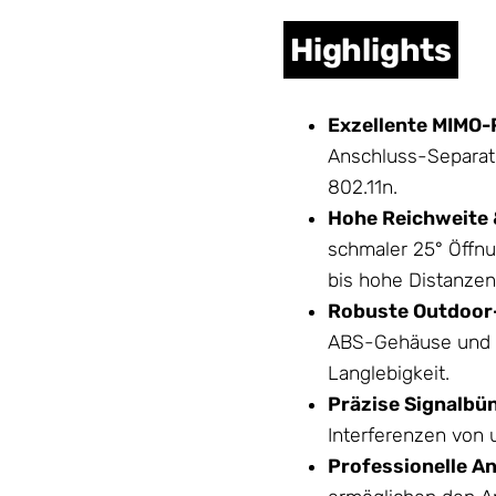
Highlights
Exzellente MIMO-
Anschluss-Separati
802.11n.
Hohe Reichweite &
schmaler 25° Öffnu
bis hohe Distanzen
Robuste Outdoor
ABS-
Gehäuse
und e
Langlebigkeit.
Präzise Signalbü
Interferenzen von 
Professionelle A