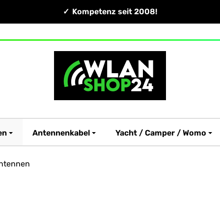
Kompetenz seit 2008!
en
Antennenkabel
Yacht / Camper / Womo
antennen