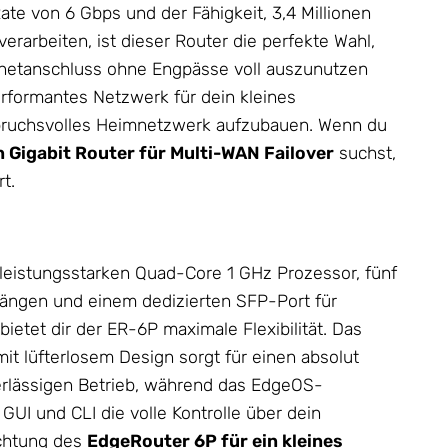
te von 6 Gbps und der Fähigkeit, 3,4 Millionen
rarbeiten, ist dieser Router die perfekte Wahl,
rnetanschluss ohne Engpässe voll auszunutzen
performantes
Netzwerk
für dein kleines
ruchsvolles Heimnetzwerk aufzubauen. Wenn du
 Gigabit Router für Multi-WAN Failover
suchst,
t.
leistungsstarken Quad-Core 1 GHz Prozessor, fünf
ngen und einem dedizierten SFP-Port für
ietet dir der ER-6P maximale Flexibilität. Das
it lüfterlosem Design sorgt für einen absolut
rlässigen Betrieb, während das EdgeOS-
GUI und CLI die volle Kontrolle über dein
ichtung des
EdgeRouter
6P für ein kleines