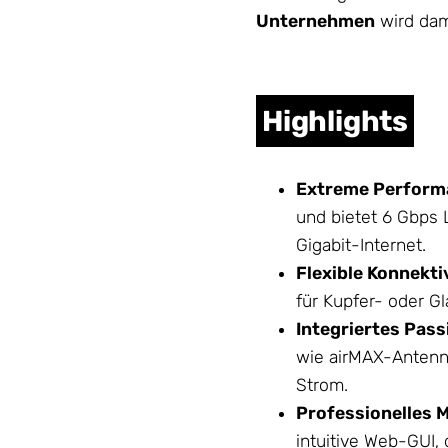
Unternehmen
wird dami
Highlights
Extreme Perform
und bietet 6 Gbps 
Gigabit-Internet.
Flexible Konnektiv
für Kupfer- oder Gl
Integriertes Pass
wie airMAX-
Anten
Strom.
Professionelles 
intuitive Web-GUI,