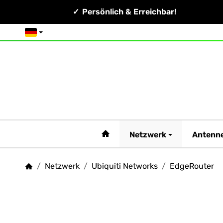
Persönlich & Erreichbar!
Deutsch
#custom.linkHome#
Netzwerk
Antenn
/
Netzwerk
/
Ubiquiti Networks
/
EdgeRouter
Startseite