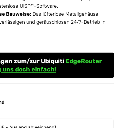
ostenlose UISP™-Software.
se Bauweise:
Das lüfterlose Metallgehäuse
uverlässigen und geräuschlosen 24/7-Betrieb in
agen zum/zur Ubiquiti
EdgeRouter
 uns doch einfach!
nd
DE - Ausland abweichend)