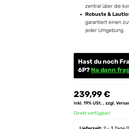
zentral über die k
Robuste & Lautlo
garantiert einen z
jeder Umgebung.
Hast du noch Fr
6P?
Na dann frag
239,99 €
inkl. 19% USt. , zzgl.
Versa
Direkt verfügbar!
Lieferzeit:
2 - 3 Tage
(