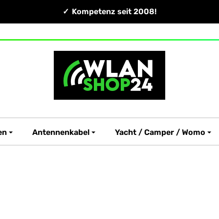
Kompetenz seit 2008!
en
Antennenkabel
Yacht / Camper / Womo