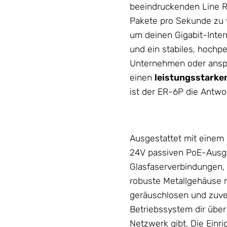
beeindruckenden Line Ra
Pakete pro Sekunde zu ve
um deinen Gigabit-Inte
und ein stabiles, hoch
Unternehmen oder ansp
einen
leistungsstarken
ist der ER-6P die Antwor
Ausgestattet mit einem 
24V passiven PoE-Ausgä
Glasfaserverbindungen, b
robuste Metallgehäuse m
geräuschlosen und zuve
Betriebssystem dir über 
Netzwerk
gibt. Die Einr