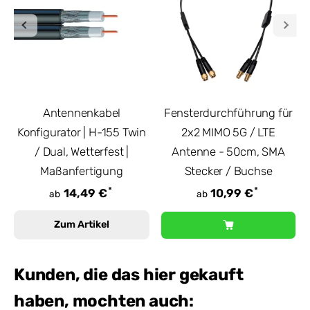
Antennenkabel
Fensterdurchführung für
Konfigurator | H-155 Twin
2x2 MIMO 5G / LTE
/ Dual, Wetterfest |
Antenne - 50cm, SMA
Maßanfertigung
Stecker / Buchse
*
*
14,49 €
10,99 €
ab
ab
Zum Artikel
Kunden, die das hier gekauft
haben, mochten auch: