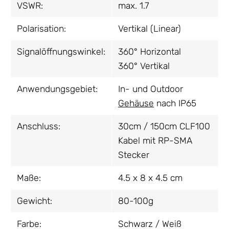
VSWR:
max. 1.7
Polarisation:
Vertikal (Linear)
Signalöffnungswinkel:
360° Horizontal
360° Vertikal
Anwendungsgebiet:
In- und Outdoor
Gehäuse
nach IP65
Anschluss:
30cm / 150cm CLF100
Kabel mit RP-SMA
Stecker
Maße:
4.5 x 8 x 4.5 cm
Gewicht:
80-100g
Farbe:
Schwarz / Weiß