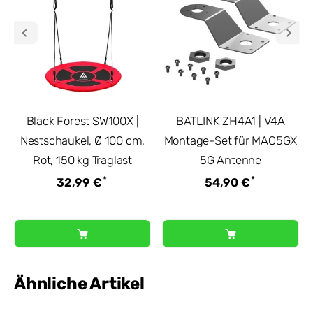
Black Forest SW100X |
BATLINK ZH4A1 | V4A
Nestschaukel, Ø 100 cm,
Montage-Set für MAO5GX
Rot, 150 kg Traglast
5G Antenne
*
*
32,99 €
54,90 €
Ähnliche Artikel