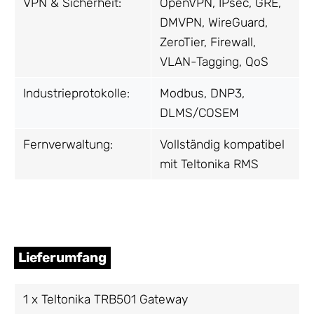
VPN & Sicherheit:
OpenVPN, IPsec, GRE,
DMVPN, WireGuard,
ZeroTier, Firewall,
VLAN-Tagging, QoS
Industrieprotokolle:
Modbus, DNP3,
DLMS/COSEM
Fernverwaltung:
Vollständig kompatibel
mit Teltonika RMS
Lieferumfang
1 x Teltonika TRB501 Gateway