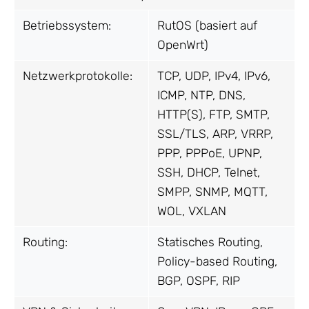
Betriebssystem:
RutOS (basiert auf
OpenWrt)
Netzwerkprotokolle:
TCP, UDP, IPv4, IPv6,
ICMP, NTP, DNS,
HTTP(S), FTP, SMTP,
SSL/TLS, ARP, VRRP,
PPP, PPPoE, UPNP,
SSH, DHCP, Telnet,
SMPP, SNMP, MQTT,
WOL, VXLAN
Routing:
Statisches Routing,
Policy-based Routing,
BGP, OSPF, RIP