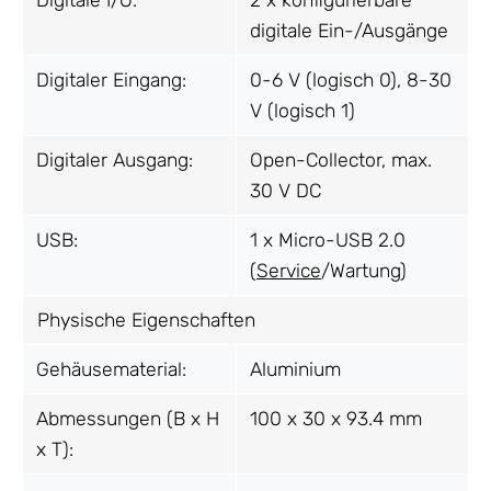
Digitale I/O:
2 x konfigurierbare
digitale Ein-/Ausgänge
Digitaler Eingang:
0-6 V (logisch 0), 8-30
V (logisch 1)
Digitaler Ausgang:
Open-Collector, max.
30 V DC
USB:
1 x Micro-USB 2.0
(
Service
/Wartung)
Physische Eigenschaften
Gehäusematerial:
Aluminium
Abmessungen (B x H
100 x 30 x 93.4 mm
x T):