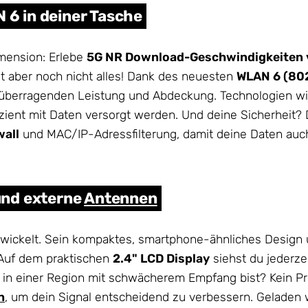
N 6 in deiner Tasche
imension: Erlebe
5G NR Download-Geschwindigkeiten vo
st aber noch nicht alles! Dank des neuesten
WLAN 6 (802
er überragenden Leistung und Abdeckung. Technologien w
zient mit Daten versorgt werden. Und deine Sicherheit? Di
wall
und MAC/IP-Adressfilterung, damit deine Daten auc
 und externe
Antennen
twickelt. Sein kompaktes, smartphone-ähnliches Design 
 Auf dem praktischen
2.4" LCD Display
siehst du jederze
in einer Region mit schwächerem Empfang bist? Kein P
n
, um dein Signal entscheidend zu verbessern. Gelade