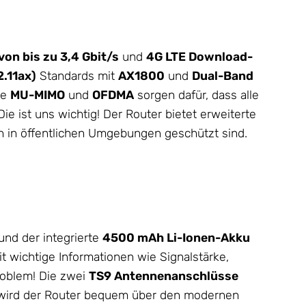
n bis zu 3,4 Gbit/s
und
4G LTE Download-
.11ax)
Standards mit
AX1800
und
Dual-Band
ie
MU-MIMO
und
OFDMA
sorgen dafür, dass alle
e ist uns wichtig! Der Router bietet erweiterte
h in öffentlichen Umgebungen geschützt sind.
und der integrierte
4500 mAh Li-Ionen-Akku
it wichtige Informationen wie Signalstärke,
roblem! Die zwei
TS9 Antennenanschlüsse
n wird der Router bequem über den modernen