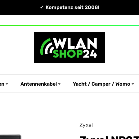
Kompetenz seit 2008!
en
Antennenkabel
Yacht / Camper / Womo
Zyxel