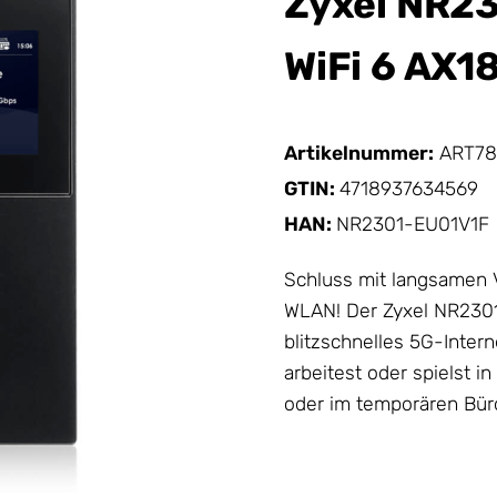
Zyxel NR23
WiFi 6 AX1
Artikelnummer:
ART78
GTIN:
4718937634569
HAN:
NR2301-EU01V1F
Schluss mit langsamen 
WLAN! Der Zyxel NR2301 
blitzschnelles 5G-Interne
arbeitest oder spielst i
oder im temporären Bür