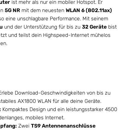
uter
ist mehr als nur ein mobiler Hotspot. Er
on
5G NR
mit dem neuesten
WLAN 6 (802.11ax)
r so eine unschlagbare Performance. Mit seinem
u
und der Unterstützung für bis zu
32 Geräte
bist
zt und teilst dein Highspeed-Internet mühelos
en.
rlebe Download-Geschwindigkeiten von bis zu
stabiles AX1800 WLAN für alle deine Geräte.
:
Kompaktes Design und ein leistungsstarker 4500
enlanges, mobiles Internet.
pfang:
Zwei
TS9 Antennenanschlüsse