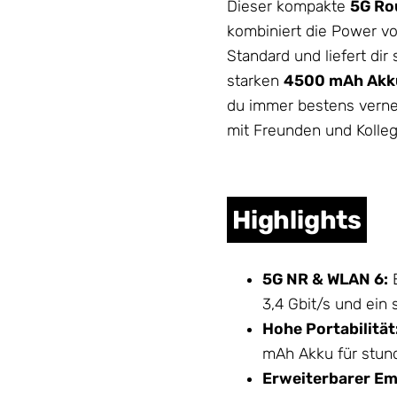
Dieser kompakte
5G Ro
kombiniert die Power v
Standard und liefert di
starken
4500 mAh Akk
du immer bestens vernet
mit Freunden und Kolleg
Highlights
5G NR & WLAN 6:
E
3,4 Gbit/s und ein 
Hohe Portabilität
mAh Akku für stund
Erweiterbarer Em