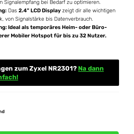
en Signalempfang bei Bedarf zu optimieren.
ng:
Das
2.4" LCD Display
zeigt dir alle wichtigen
ck, von Signalstärke bis Datenverbrauch.
ng: Ideal als temporäres Heim- oder Büro-
herer
Mobiler Hotspot
für bis zu 32 Nutzer.
ragen zum Zyxel NR2301?
Na dann
nfach!
nd