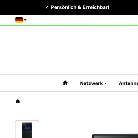
Persönlich & Erreichbar!
Deutsch
#custom.linkHome#
Netzwerk
Antenn
Startseite