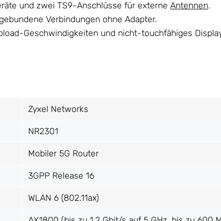
Geräte und zwei TS9-Anschlüsse für externe
Antennen
.
elgebundene Verbindungen ohne Adapter.
pload-Geschwindigkeiten und nicht-touchfähiges Display
Zyxel Networks
NR2301
Mobiler 5G Router
3GPP Release 16
WLAN 6 (802.11ax)
AX1800 (bis zu 1,2 Gbit/s auf 5 GHz, bis zu 600 M