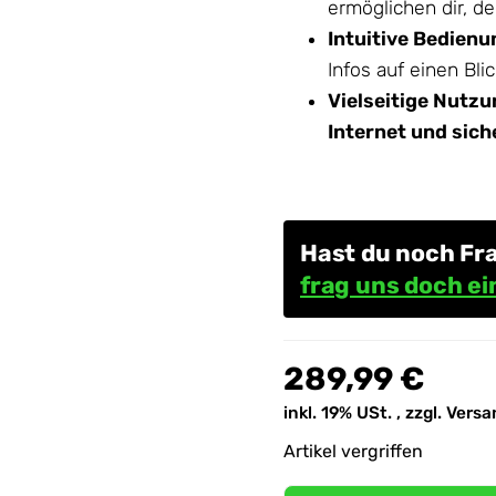
ermöglichen dir, d
Intuitive Bedienu
Infos auf einen Bli
Vielseitige Nutzu
Internet und sic
Hast du noch F
frag uns doch ei
289,99 €
inkl. 19% USt. , zzgl.
Versa
Artikel vergriffen