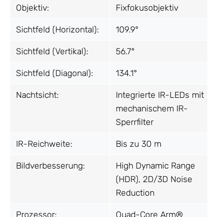
Objektiv:
Fixfokusobjektiv
Sichtfeld (Horizontal):
109.9°
Sichtfeld (Vertikal):
56.7°
Sichtfeld (Diagonal):
134.1°
Nachtsicht:
Integrierte IR-LEDs mit
mechanischem IR-
Sperrfilter
IR-Reichweite:
Bis zu 30 m
Bildverbesserung:
High Dynamic Range
(HDR), 2D/3D Noise
Reduction
Prozessor:
Quad-Core Arm®