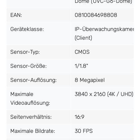
Dome (UVC-G6-Dome)
EAN:
0810084698808
Geräteklasse:
IP-Überwachungskamera
(Client)
Sensor-Typ:
CMOS
Sensor-Größe:
1/1.8"
Sensor-Auflösung:
8 Megapixel
Maximale
3840 x 2160 (4K / UHD)
Videoauflösung:
Seitenverhältnis:
16:9
Maximale Bildrate:
30 FPS