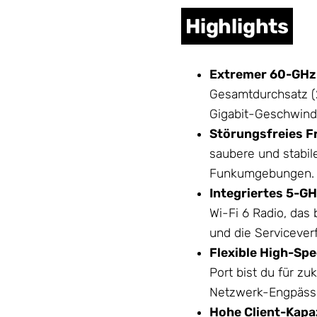
Highlights
Extremer 60-GHz
Gesamtdurchsatz (
Gigabit-Geschwindi
Störungsfreies F
saubere und stabile
Funkumgebungen.
Integriertes 5-G
Wi-Fi 6 Radio, das
und die Servicever
Flexible High-Sp
Port bist du für z
Netzwerk
-Engpäss
Hohe Client-Kapaz