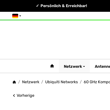
Persönlich & Erreichbar!
Deutsch
#custom.linkHome#
Netzwerk
Antenn
/
Netzwerk
/
Ubiquiti Networks
/
60 GHz Komp
Startseite
Vorherige