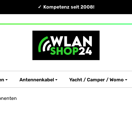
Kompetenz seit 2008!
en
Antennenkabel
Yacht / Camper / Womo
onenten