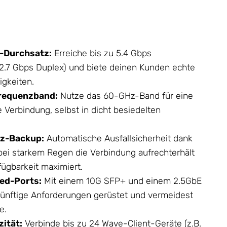
-Durchsatz:
Erreiche bis zu 5.4 Gbps
2.7 Gbps Duplex) und biete deinen Kunden echte
gkeiten.
requenzband:
Nutze das 60-GHz-Band für eine
 Verbindung, selbst in dicht besiedelten
Hz-Backup:
Automatische Ausfallsicherheit dank
 bei starkem Regen die Verbindung aufrechterhält
fügbarkeit maximiert.
eed-Ports:
Mit einem 10G SFP+ und einem 2.5GbE
ukünftige Anforderungen gerüstet und vermeidest
e.
ität:
Verbinde bis zu 24 Wave-Client-Geräte (z.B.