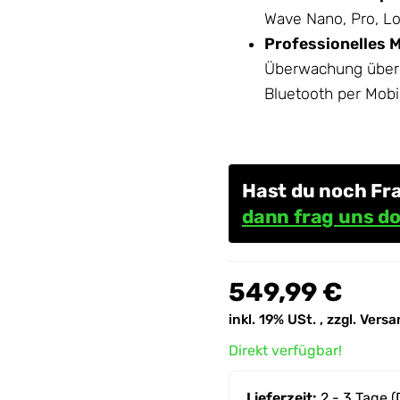
Wave Nano, Pro, Lo
Professionelles 
Überwachung über d
Bluetooth per Mobi
Hast du noch Fr
dann frag uns do
549,99 €
inkl. 19% USt. , zzgl.
Versa
Direkt verfügbar!
Lieferzeit:
2 - 3 Tage
(