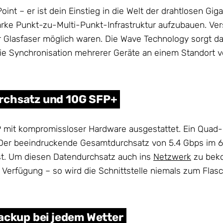
oint – er ist dein Einstieg in die Welt der drahtlosen Gi
sstarke Punkt-zu-Multi-Punkt-Infrastruktur aufzubauen.
r Glasfaser möglich waren. Die Wave Technology sorgt dabe
ie Synchronisation mehrerer Geräte an einem Standort ve
rchsatz und 10G SFP+
AP mit kompromissloser Hardware ausgestattet. Ein Qua
 Der beeindruckende Gesamtdurchsatz von 5.4 Gbps im 6
ast. Um diesen Datendurchsatz auch ins
Netzwerk
zu beko
Verfügung – so wird die Schnittstelle niemals zum Flas
Backup bei jedem Wetter