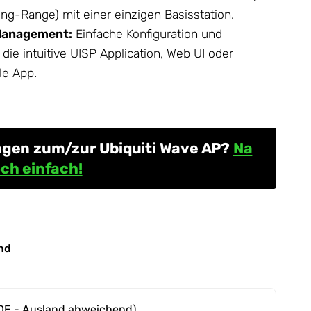
ng-Range) mit einer einzigen Basisstation.
Management:
Einfache Konfiguration und
ie intuitive UISP Application, Web UI oder
le App.
agen zum/zur Ubiquiti Wave AP?
Na
ch einfach!
nd
DE - Ausland abweichend)