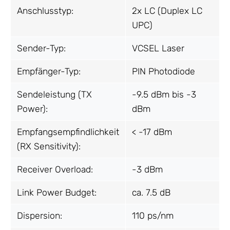
Anschlusstyp:
2x LC (Duplex LC
UPC)
Sender-Typ:
VCSEL Laser
Empfänger-Typ:
PIN Photodiode
Sendeleistung (TX
-9.5 dBm bis -3
Power):
dBm
Empfangsempfindlichkeit
< -17 dBm
(RX Sensitivity):
Receiver Overload:
-3 dBm
Link Power Budget:
ca. 7.5 dB
Dispersion:
110 ps/nm