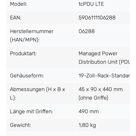
Modell:
tcPDU LTE
EAN:
5906111106288
Herstellernummer
06288
(HAN/MPN):
Produktart:
Managed Power
Distribution Unit (PDU)
Gehäuseform:
19-Zoll-Rack-Standard
Abmessungen (H x B x
45 x 90 x 440 mm
L):
(ohne Griffe)
Länge mit Griffen:
490 mm
Gewicht:
1,80 kg