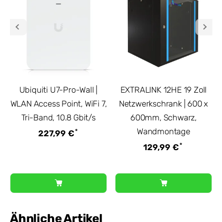
Ubiquiti U7-Pro-Wall |
EXTRALINK 12HE 19 Zoll
WLAN Access Point, WiFi 7,
Netzwerkschrank | 600 x
Tri-Band, 10.8 Gbit/s
600mm, Schwarz,
Wandmontage
*
227,99 €
*
129,99 €
Ähnliche Artikel