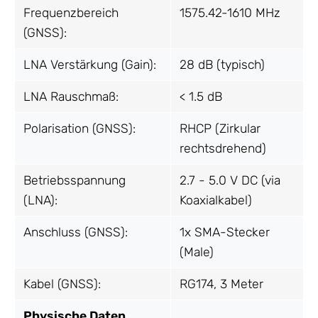
Frequenzbereich
1575.42-1610 MHz
(GNSS):
LNA Verstärkung (Gain):
28 dB (typisch)
LNA Rauschmaß:
< 1.5 dB
Polarisation (GNSS):
RHCP (Zirkular
rechtsdrehend)
Betriebsspannung
2.7 - 5.0 V DC (via
(LNA):
Koaxialkabel)
Anschluss (GNSS):
1x SMA-Stecker
(Male)
Kabel (GNSS):
RG174, 3 Meter
Physische Daten