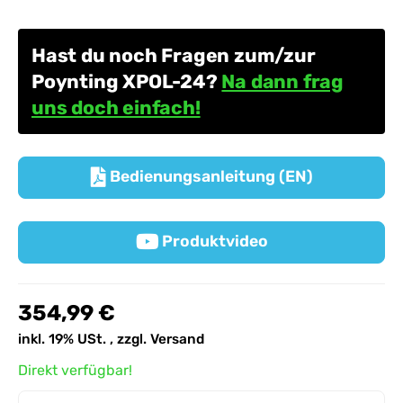
Hast du noch Fragen zum/zur
Poynting XPOL-24?
Na dann frag
uns doch einfach!
Bedienungsanleitung (EN)

Produktvideo

354,99 €
inkl. 19% USt. , zzgl.
Versand
Direkt verfügbar!