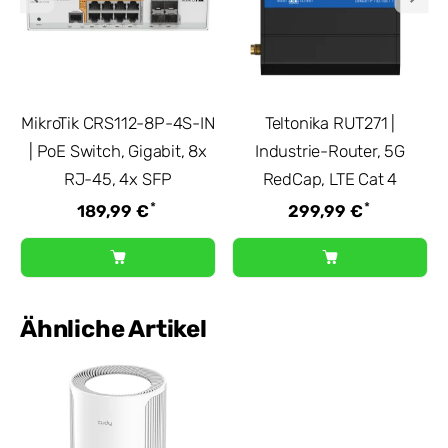
MikroTik CRS112-8P-4S-IN
Teltonika RUT271 |
| PoE Switch, Gigabit, 8x
Industrie-Router, 5G
RJ-45, 4x SFP
RedCap, LTE Cat 4
*
*
189,99 €
299,99 €
Ähnliche Artikel