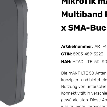
MikroTik m
Multiband 
x SMA-Buc
Artikelnummer:
ART74
GTIN:
5903148913223
HAN:
MTAO-LTE-5D-S
Die mANT LTE 50
Anten
konzipiert und bietet e
Nutzung von unterschie
Konnektivität in versch
gewährleisten. Diese
An
was zu einer verbessert