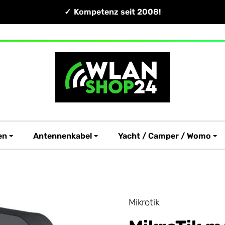
Kompetenz seit 2008!
en
Antennenkabel
Yacht / Camper / Womo
Mikrotik