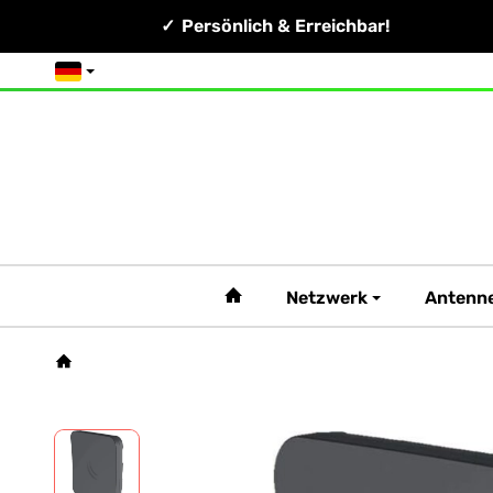
Persönlich & Erreichbar!
Deutsch
#custom.linkHome#
Netzwerk
Antenn
Startseite