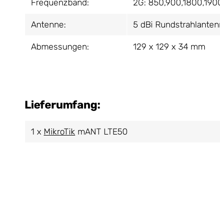
Frequenzband:
2G: 850,900,1800,190
Antenne:
5 dBi Rundstrahlante
Abmessungen:
129 x 129 x 34 mm
Lieferumfang:
1 x
MikroTik
mANT LTE50