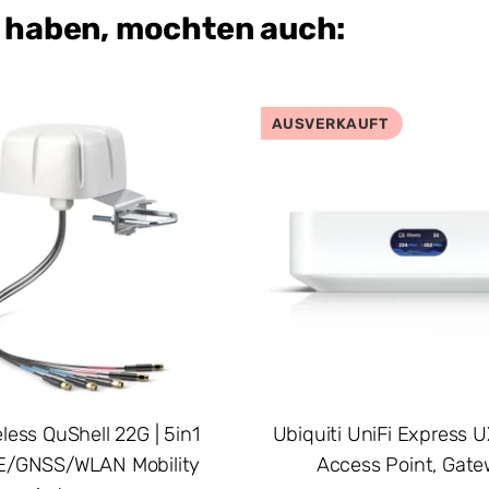
t haben, mochten auch:
AUSVERKAUFT
less QuShell 22G | 5in1
Ubiquiti UniFi Express UX
E/GNSS/WLAN Mobility
Access Point, Gat