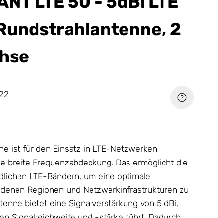
ANT LTE 50 - 5dBi LTE
Rundstrahlantenne, 2
hse
22
Q
ne
ist für den Einsatz in LTE-Netzwerken
ine breite Frequenzabdeckung. Das ermöglicht die
dlichen LTE-Bändern, um eine optimale
iedenen Regionen und Netzwerkinfrastrukturen zu
tenne
bietet eine Signalverstärkung von 5 dBi,
en Signalreichweite und -stärke führt. Dadurch