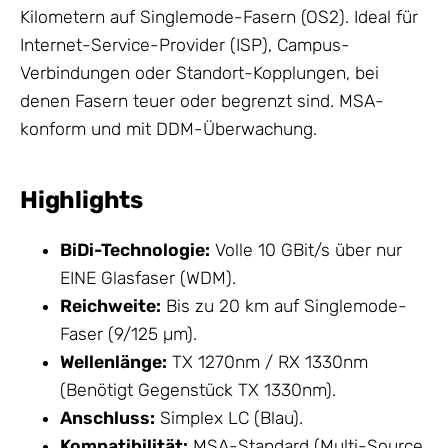
Kilometern auf Singlemode-Fasern (OS2). Ideal für
Internet-
Service
-Provider (ISP), Campus-
Verbindungen oder Standort-Kopplungen, bei
denen Fasern teuer oder begrenzt sind. MSA-
konform und mit DDM-Überwachung.
Highlights
BiDi-Technologie:
Volle 10 GBit/s über nur
EINE Glasfaser (WDM).
Reichweite:
Bis zu 20 km auf Singlemode-
Faser (9/125 µm).
Wellenlänge:
TX 1270nm / RX 1330nm
(Benötigt Gegenstück TX 1330nm).
Anschluss:
Simplex LC (Blau).
Kompatibilität:
MSA-Standard (Multi-Source