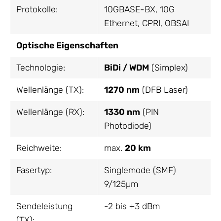
Protokolle:
10GBASE-BX, 10G
Ethernet, CPRI, OBSAI
Optische Eigenschaften
Technologie:
BiDi / WDM
(Simplex)
Wellenlänge (TX):
1270 nm
(DFB Laser)
Wellenlänge (RX):
1330 nm
(PIN
Photodiode)
Reichweite:
max.
20 km
Fasertyp:
Singlemode (SMF)
9/125µm
Sendeleistung
-2 bis +3 dBm
(TX):