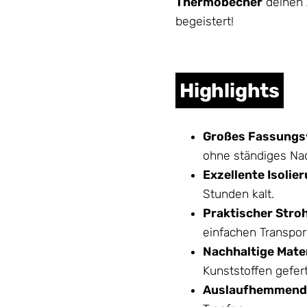
Thermobecher
deinen A
begeistert!
Highlights
Großes Fassungs
ohne ständiges Nac
Exzellente Isolie
Stunden kalt.
Praktischer Stro
einfachen Transpor
Nachhaltige Mater
Kunststoffen gefert
Auslaufhemmende