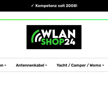
Kompetenz seit 2008!
en
Antennenkabel
Yacht / Camper / Womo