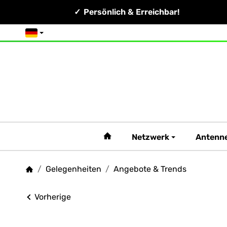
Persönlich & Erreichbar!
Deutsch
#custom.linkHome#
Netzwerk
Antenn
/
Gelegenheiten
/
Angebote & Trends
Startseite
Vorherige