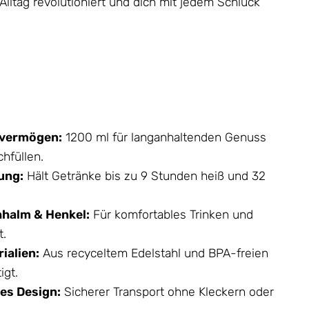
lltag revolutioniert und dich mit jedem Schluck
vermögen:
1200 ml für langanhaltenden Genuss
hfüllen.
rung:
Hält Getränke bis zu 9 Stunden heiß und 32
hhalm & Henkel:
Für komfortables Trinken und
t.
ialien:
Aus recyceltem Edelstahl und BPA-freien
igt.
s Design:
Sicherer Transport ohne Kleckern oder