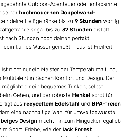
 ausgedehnte Outdoor-Abenteuer oder entspannte
k seiner
hochmodernen Doppelwand-
ben deine Heißgetränke bis zu
9 Stunden
wohlig
Kaltgetränke sogar bis zu
32 Stunden
eiskalt.
lbst nach Stunden noch deinen perfekt
 dein kühles Wasser genießt – das ist Freiheit
e
ist nicht nur ein Meister der Temperaturhaltung,
 Multitalent in Sachen Komfort und Design. Der
rmöglicht dir ein bequemes Trinken, selbst
 beim Gehen, und der robuste
Henkel
sorgt für
ertigt aus
recyceltem Edelstahl
und
BPA-freien
zudem eine nachhaltige Wahl für umweltbewusste
s
beiges Design
macht ihn zum Hingucker, egal ob
eim Sport. Erlebe, wie der
lack Forest