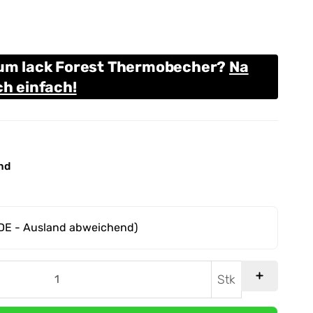
zum lack Forest Thermobecher?
Na
ch einfach!
nd
DE - Ausland abweichend)
Stk