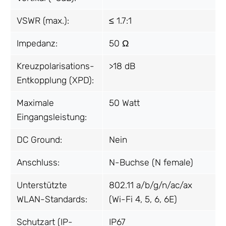
VSWR (max.):
≤ 1.7:1
Impedanz:
50 Ω
Kreuzpolarisations-
>18 dB
Entkopplung (XPD):
Maximale
50 Watt
Eingangsleistung:
DC Ground:
Nein
Anschluss:
N-Buchse (N female)
Unterstützte
802.11 a/b/g/n/ac/ax
WLAN-Standards:
(Wi-Fi 4, 5, 6, 6E)
Schutzart (IP-
IP67