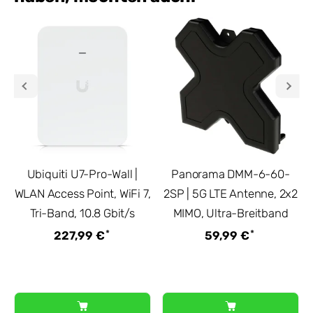
Ubiquiti U7-Pro-Wall |
Panorama DMM-6-60-
WLAN Access Point, WiFi 7,
2SP | 5G LTE Antenne, 2x2
Tri-Band, 10.8 Gbit/s
MIMO, Ultra-Breitband
*
*
227,99 €
59,99 €