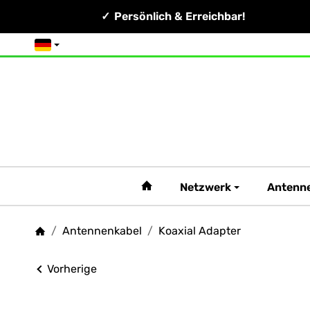
Persönlich & Erreichbar!
Deutsch
#custom.linkHome#
Netzwerk
Antenn
/
Antennenkabel
/
Koaxial Adapter
Startseite
Vorherige