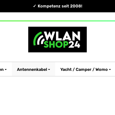
Kompetenz seit 2008!
en
Antennenkabel
Yacht / Camper / Womo