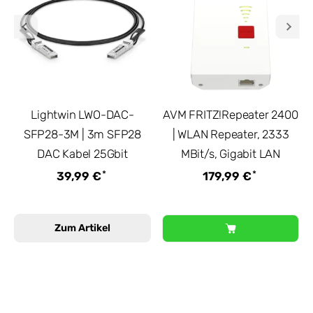
Lightwin LWO-DAC-
AVM FRITZ!Repeater 2400
SFP28-3M | 3m SFP28
| WLAN Repeater, 2333
DAC Kabel 25Gbit
MBit/s, Gigabit LAN
*
*
39,99 €
179,99 €
Zum Artikel