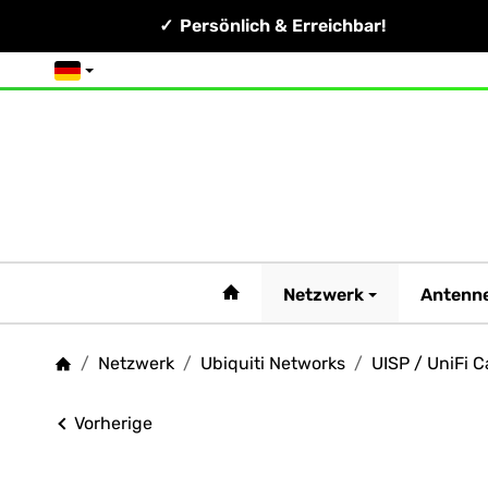
Persönlich & Erreichbar!
Deutsch
#custom.linkHome#
Netzwerk
Antenn
/
Netzwerk
/
Ubiquiti Networks
/
UISP / UniFi C
Startseite
Vorherige