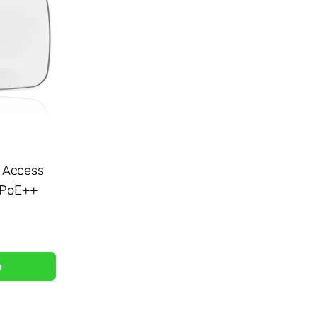
 Access
, PoE++
b