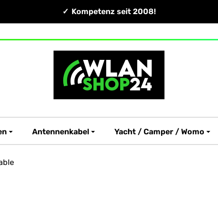
Kompetenz seit 2008!
en
Antennenkabel
Yacht / Camper / Womo
able