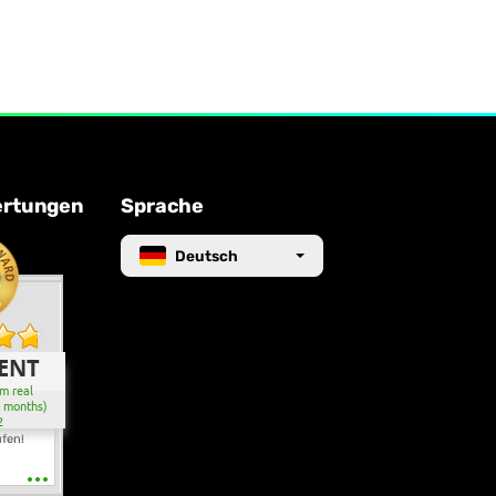
ertungen
Sprache
Deutsch
ENT
m real
2 months)
2
ufen!