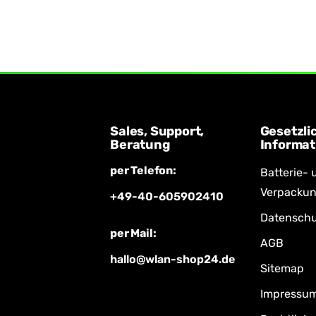
Sales, Support,
Gesetzli
Beratung
Informat
per Telefon:
Batterie- 
Verpacku
+49-40-605902410
Datenschu
per Mail:
AGB
hallo@wlan-shop24.de
Sitemap
Impressu