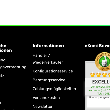
che
Informationen
eKomi Bew
ionen
Händler /
und
Wiederverkäufer
ngsverordnung
Konfigurationsservice
tz
Beratungsservice
EXCELL
204 reviews fro
Zahlungsmöglichkeiten
customers (last 1
Total: 268
Versandkosten
Alles super gela
m
Newsletter