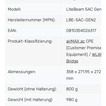
Modell:
LiteBeam 5AC Gen2
Herstellernummer (MPN):
LBE-5AC-GEN2
EAN:
0810354026317
Produkt-Klassifizierung:
airMAX ac
CPE
(Customer Premises
Equipment) /
WLAN
Bridge
Abmessungen:
358 x 271.95 x 272.5
mm
Gewicht (ohne Halterung):
800 g
Gewicht (mit Halterung):
980 g