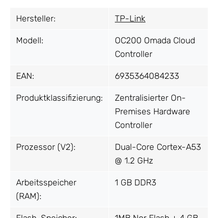
Hersteller:
TP-Link
Modell:
OC200 Omada Cloud
Controller
EAN:
6935364084233
Produktklassifizierung:
Zentralisierter On-
Premises Hardware
Controller
Prozessor (V2):
Dual-Core Cortex-A53
@ 1.2 GHz
Arbeitsspeicher
1 GB DDR3
(RAM):