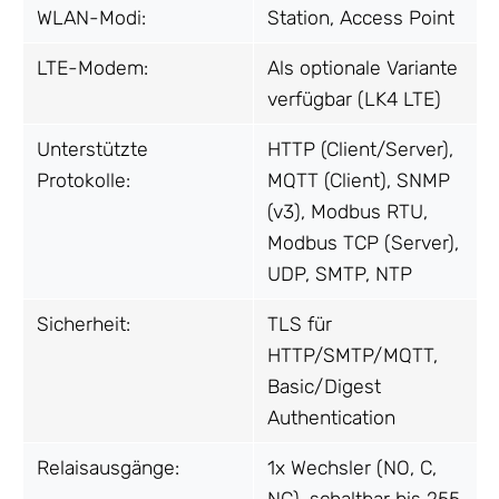
WLAN-Modi:
Station, Access Point
LTE-Modem:
Als optionale Variante
verfügbar (LK4 LTE)
Unterstützte
HTTP (Client/Server),
Protokolle:
MQTT (Client), SNMP
(v3), Modbus RTU,
Modbus TCP (Server),
UDP, SMTP, NTP
Sicherheit:
TLS für
HTTP/SMTP/MQTT,
Basic/Digest
Authentication
Relaisausgänge:
1x Wechsler (NO, C,
NC), schaltbar bis 255