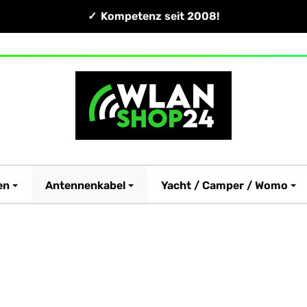
Kompetenz seit 2008!
en
Antennenkabel
Yacht / Camper / Womo