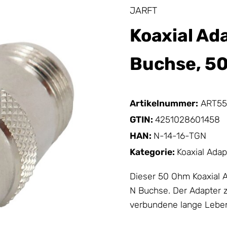
JARFT
Koaxial Ad
Buchse, 5
Artikelnummer:
ART55
GTIN:
4251028601458
HAN:
N-14-16-TGN
Kategorie:
Koaxial Adap
Dieser 50 Ohm
Koaxial 
N Buchse. Der Adapter ze
verbundene lange Lebe