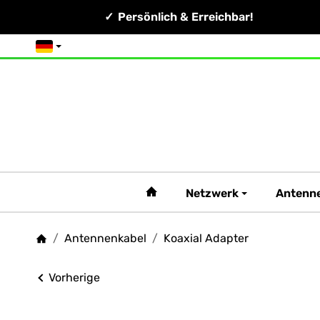
Persönlich & Erreichbar!
Deutsch
#custom.linkHome#
Netzwerk
Antenn
/
Antennenkabel
/
Koaxial Adapter
Startseite
Vorherige