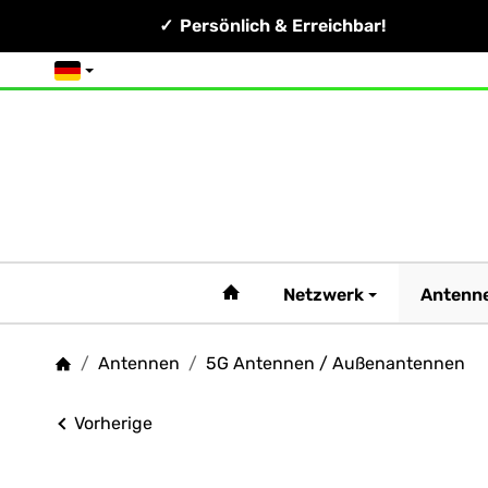
Persönlich & Erreichbar!
Deutsch
#custom.linkHome#
Netzwerk
Antenn
/
Antennen
/
5G Antennen / Außenantennen
Startseite
Vorherige