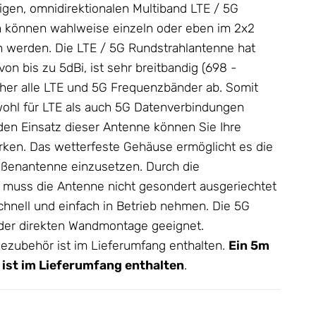
gen, omnidirektionalen Multiband LTE /
5G
n
können wahlweise einzeln oder eben im 2x2
 werden. Die LTE / 5G Rundstrahlantenne hat
n bis zu 5dBi, ist sehr breitbandig (698 -
er alle LTE und 5G Frequenzbänder ab. Somit
ohl für LTE als auch 5G Datenverbindungen
den Einsatz dieser
Antenne
können Sie Ihre
rken. Das wetterfeste
Gehäuse
ermöglicht es die
ußenantenne einzusetzen. Durch die
k muss die Antenne nicht gesondert ausgeriechtet
chnell und einfach in Betrieb nehmen. Die
5G
oder direkten Wandmontage geeignet.
zubehör ist im Lieferumfang enthalten.
Ein 5m
ist im Lieferumfang enthalten
.