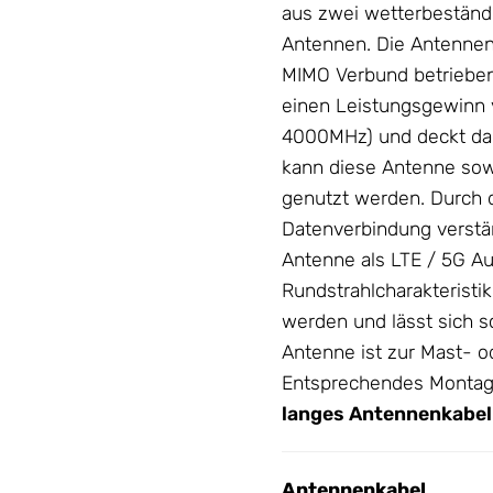
aus zwei wetterbeständi
Antennen
. Die
Antenne
MIMO Verbund betrieben
einen Leistungsgewinn vo
4000MHz) und deckt dah
kann diese
Antenne
sow
genutzt werden. Durch 
Datenverbindung verstä
Antenne
als LTE / 5G A
Rundstrahlcharakteristi
werden und lässt sich s
Antenne
ist zur Mast- 
Entsprechendes Montage
langes
Antennenkabel
Antennenkabel