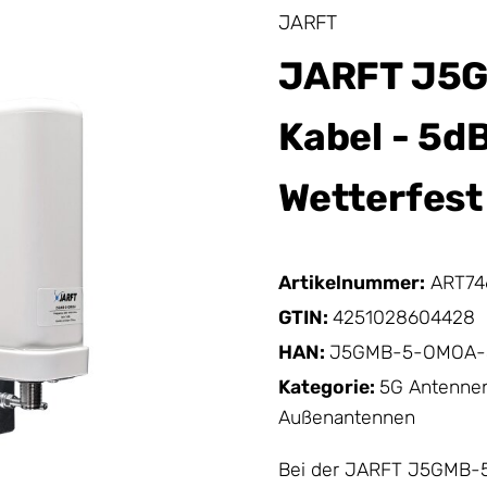
JARFT
JARFT J5G
Kabel - 5d
Wetterfest
Artikelnummer:
ART74
GTIN:
4251028604428
HAN:
J5GMB-5-OMOA
Kategorie:
5G Antennen
Außenantennen
Bei der JARFT J5GMB-5