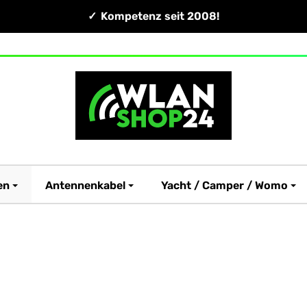
Kompetenz seit 2008!
en
Antennenkabel
Yacht / Camper / Womo