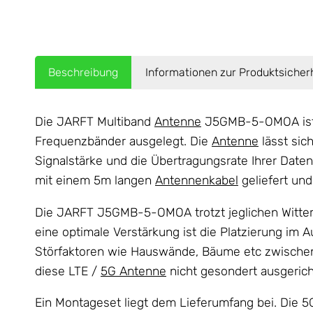
Beschreibung
Informationen zur Produktsicher
Die JARFT Multiband
Antenne
J5GMB-5-OMOA ist f
Frequenzbänder ausgelegt. Die
Antenne
lässt sic
Signalstärke und die Übertragungsrate Ihrer Daten
mit einem 5m langen
Antennenkabel
geliefert und
Die JARFT J5GMB-5-OMOA trotzt jeglichen Witter
eine optimale Verstärkung ist die Platzierung im A
Störfaktoren wie Hauswände, Bäume etc zwische
diese LTE /
5G Antenne
nicht gesondert ausgerich
Ein Montageset liegt dem Lieferumfang bei. Die 