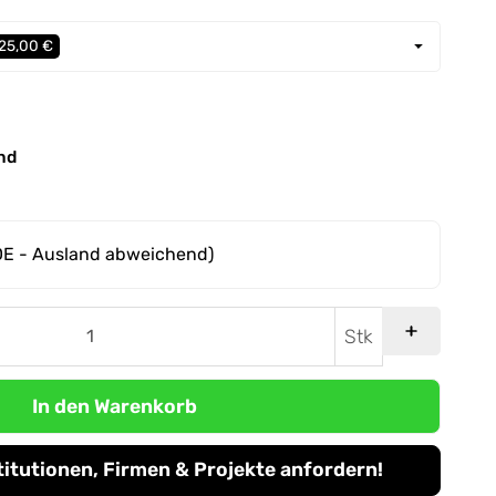
 25,00 €
nd
DE - Ausland abweichend)
Stk
In den Warenkorb
titutionen, Firmen & Projekte anfordern!