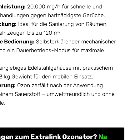
leistung:
20.000 mg/h für schnelle und
ehandlungen gegen hartnäckigste Gerüche.
ckung:
Ideal für die Sanierung von Räumen,
ahrzeugen bis zu 120 m².
re Bedienung:
Selbsterklärender mechanischer
und ein Dauerbetriebs-Modus für maximale
anglebiges Edelstahlgehäuse mit praktischem
1,3 kg Gewicht für den mobilen Einsatz.
erung:
Ozon zerfällt nach der Anwendung
einem Sauerstoff – umweltfreundlich und ohne
de.
agen zum Extralink Ozonator?
Na