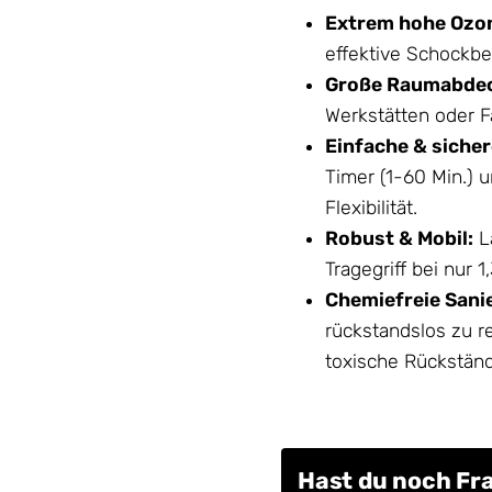
Extrem hohe Ozon
effektive Schockb
Große Raumabde
Werkstätten oder F
Einfache & siche
Timer (1-60 Min.) 
Flexibilität.
Robust & Mobil:
L
Tragegriff bei nur 
Chemiefreie Sani
rückstandslos zu r
toxische Rückstän
Hast du noch Fr